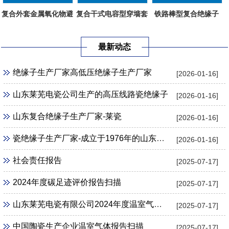
复合外套金属氧化物避
复合干式电容型穿墙套
铁路棒型复合绝缘子
雷器
管
最新动态
绝缘子生产厂家高低压绝缘子生产厂家
[2026-01-16]
山东莱芜电瓷公司生产的高压线路瓷绝缘子
[2026-01-16]
山东复合绝缘子生产厂家-莱瓷
[2026-01-16]
瓷绝缘子生产厂家-成立于1976年的山东莱芜电瓷有限公司
[2026-01-16]
社会责任报告
[2025-07-17]
2024年度碳足迹评价报告扫描
[2025-07-17]
山东莱芜电瓷有限公司2024年度温室气体排放核查报告
[2025-07-17]
中国陶瓷生产企业温室气体报告扫描
[2025-07-17]