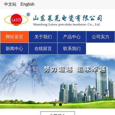
中文站
English
网站首页
关于我们
产品中心
公司实力
新闻中心
在线留言
联系我们