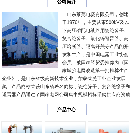
公司简介
山东莱芜电瓷有限公司，创建
于1976年，主要从事500kV及以
下高压输配电线路用瓷绝缘子、
复合绝缘子、氧化锌避雷器、高
压熔断器、隔离开关等产品的开
发和生产，是中国电器工业协会
会员，被国家经贸委推荐为《国
家城乡电网改造第一批推荐生产
企业》，是山东省级高新技术企业，荣获莱芜工业企业发展
奖，产品商标荣获山东省著名商标，瓷绝缘子、复合绝缘子和
避雷器产品通过了国家电网公司集中规模招标采购供应商资质
能力核实。
产品中心
ISO14001环境管理体系认证，严格按照ISO9001国际质量
管理体系进行企业管理和质量管理。产品质量持续保持优质、
稳定、提高。产...
[查看详情]