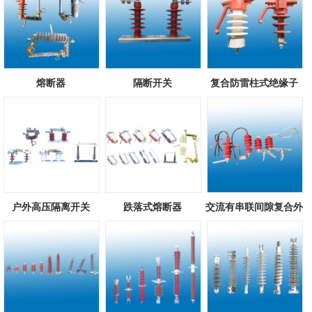
熔断器
隔断开关
复合防雷柱式绝缘子
户外高压隔离开关
跌落式熔断器
交流有串联间隙复合外
套金属氧化...