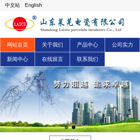
中文站
English
网站首页
关于我们
产品中心
公司实力
新闻中心
在线留言
联系我们