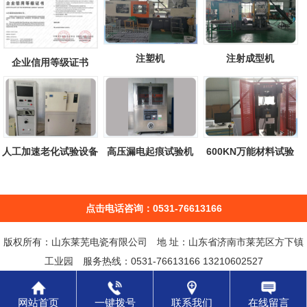
注塑机
注射成型机
企业信用等级证书
人工加速老化试验设备
高压漏电起痕试验机
600KN万能材料试验
机
点击电话咨询：0531-76613166
版权所有：山东莱芜电瓷有限公司 地 址：山东省济南市莱芜区方下镇
工业园 服务热线：0531-76613166 13210602527
网站首页
一键拨号
联系我们
在线留言