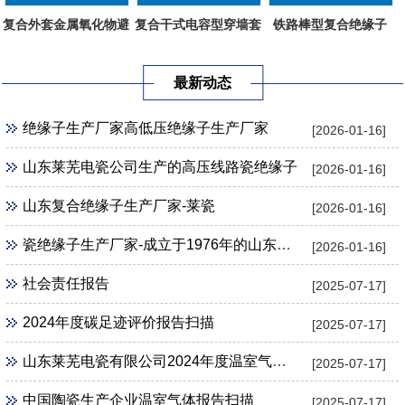
复合外套金属氧化物避
复合干式电容型穿墙套
铁路棒型复合绝缘子
雷器
管
最新动态
绝缘子生产厂家高低压绝缘子生产厂家
[2026-01-16]
山东莱芜电瓷公司生产的高压线路瓷绝缘子
[2026-01-16]
山东复合绝缘子生产厂家-莱瓷
[2026-01-16]
瓷绝缘子生产厂家-成立于1976年的山东莱芜电瓷有限公司
[2026-01-16]
社会责任报告
[2025-07-17]
2024年度碳足迹评价报告扫描
[2025-07-17]
山东莱芜电瓷有限公司2024年度温室气体排放核查报告
[2025-07-17]
中国陶瓷生产企业温室气体报告扫描
[2025-07-17]