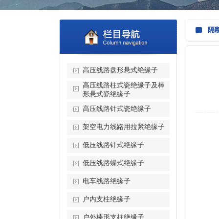
隔
高压线路盘形悬式绝缘子
高压线路柱式瓷绝缘子及棒
形悬式瓷绝缘子
高压线路针式瓷绝缘子
架空电力线路用拉紧绝缘子
低压线路针式绝缘子
低压线路蝶式绝缘子
电车线路绝缘子
户内支柱绝缘子
户外棒形支柱绝缘子