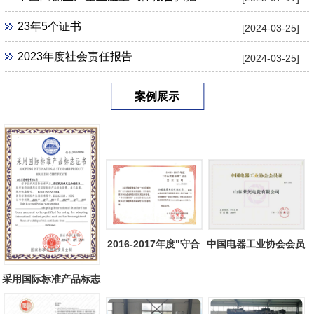
23年5个证书
[2024-03-25]
2023年度社会责任报告
[2024-03-25]
案例展示
2016-2017年度"守合
中国电器工业协会会员
同重信用”企...
证
采用国际标准产品标志
证书