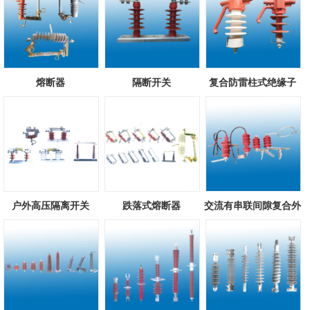
熔断器
隔断开关
复合防雷柱式绝缘子
户外高压隔离开关
跌落式熔断器
交流有串联间隙复合外
套金属氧化...