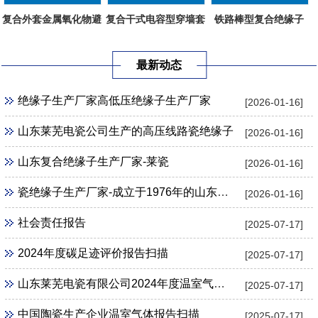
复合外套金属氧化物避
复合干式电容型穿墙套
铁路棒型复合绝缘子
雷器
管
最新动态
绝缘子生产厂家高低压绝缘子生产厂家
[2026-01-16]
山东莱芜电瓷公司生产的高压线路瓷绝缘子
[2026-01-16]
山东复合绝缘子生产厂家-莱瓷
[2026-01-16]
瓷绝缘子生产厂家-成立于1976年的山东莱芜电瓷有限公司
[2026-01-16]
社会责任报告
[2025-07-17]
2024年度碳足迹评价报告扫描
[2025-07-17]
山东莱芜电瓷有限公司2024年度温室气体排放核查报告
[2025-07-17]
中国陶瓷生产企业温室气体报告扫描
[2025-07-17]