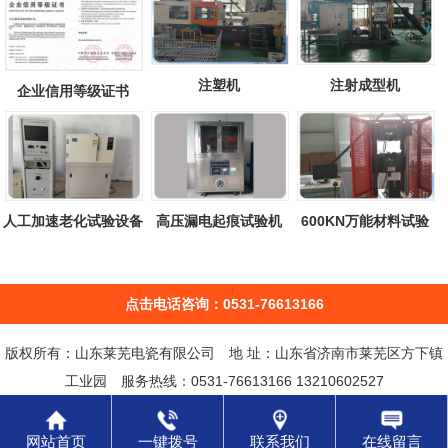
注塑机
注射成型机
企业信用等级证书
人工加速老化试验设备
高压漏电起痕试验机
600KN万能材料试验
机
点击电话咨询：0531-76613166
版权所有：山东莱芜电瓷有限公司 地 址：山东省济南市莱芜区方下镇
工业园 服务热线：0531-76613166 13210602527
网站首页
一键拨号
联系我们
在线留言