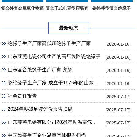
复合外套金属氧化物避
复合干式电容型穿墙套
铁路棒型复合绝缘子
雷器
管
最新动态
绝缘子生产厂家高低压绝缘子生产厂家
[2026-01-16]
山东莱芜电瓷公司生产的高压线路瓷绝缘子
[2026-01-16]
山东复合绝缘子生产厂家-莱瓷
[2026-01-16]
瓷绝缘子生产厂家-成立于1976年的山东莱芜电瓷有限公司
[2026-01-16]
社会责任报告
[2025-07-17]
2024年度碳足迹评价报告扫描
[2025-07-17]
山东莱芜电瓷有限公司2024年度温室气体排放核查报告
[2025-07-17]
中国陶瓷生产企业温室气体报告扫描
[2025-07-17]